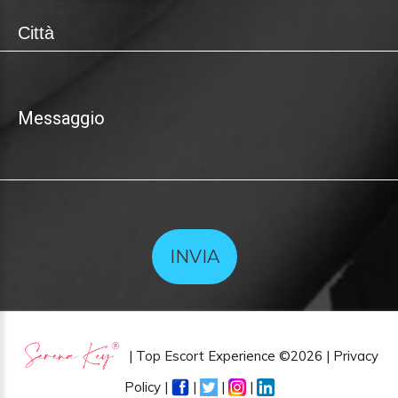
INVIA
| Top Escort Experience
©
2026 |
Privacy
Policy
|
|
|
|