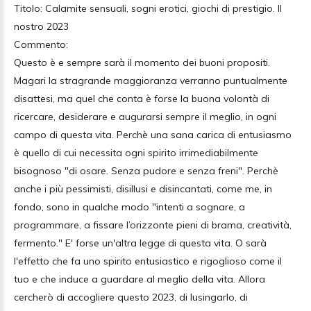
Titolo: Calamite sensuali, sogni erotici, giochi di prestigio. Il
nostro 2023
Commento:
Questo è e sempre sarà il momento dei buoni propositi.
Magari la stragrande maggioranza verranno puntualmente
disattesi, ma quel che conta è forse la buona volontà di
ricercare, desiderare e augurarsi sempre il meglio, in ogni
campo di questa vita. Perchè una sana carica di entusiasmo
è quello di cui necessita ogni spirito irrimediabilmente
bisognoso "di osare. Senza pudore e senza freni". Perchè
anche i più pessimisti, disillusi e disincantati, come me, in
fondo, sono in qualche modo "intenti a sognare, a
programmare, a fissare l’orizzonte pieni di brama, creatività,
fermento." E' forse un'altra legge di questa vita. O sarà
l'effetto che fa uno spirito entusiastico e rigoglioso come il
tuo e che induce a guardare al meglio della vita. Allora
cercherò di accogliere questo 2023, di lusingarlo, di