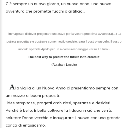
C'è sempre un nuovo giorno, un nuovo anno, una nuova
avventura che promette fuochi d'artificio...
-Immaginate di dover progettare una nave per la vostra prossima avventura(...) La
potrete progettare e costruire come meglio credete: sarà il vostro vascello
, il vostro
modulo spaziale Apollo per un avventuroso viaggio verso il futuro!-
The best way to predict the future is to create it
(Abraham Lincoln)
A
lla vigilia di un Nuovo Anno ci presentiamo sempre con
un mazzo di buoni propositi.
Idee strepitose, progetti ambiziosi, speranze e desideri…
Perchè è bello. È bello coltivare la fiducia in ciò che verrà,
salutare l’anno vecchio e inaugurare il nuovo con una grande
carica di entusiasmo.