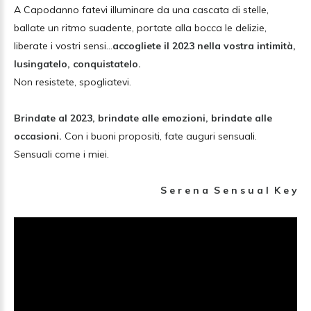
A Capodanno fatevi illuminare da una cascata di stelle,
ballate un ritmo suadente, portate alla bocca le delizie,
liberate i vostri sensi…
accogliete il 2023 nella vostra intimità,
lusingatelo, conquistatelo.
Non resistete, spogliatevi.
Brindate al 2023, brindate alle emozioni, brindate alle
occasioni.
Con i buoni propositi, fate auguri sensuali.
Sensuali come i miei.
S e r e n a S e n s u a l K e y