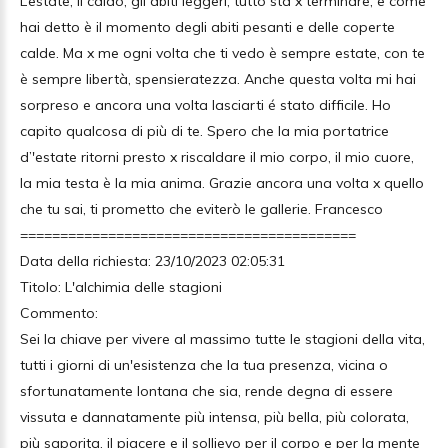
L’estate, il caldo, gli abiti leggeri, tutto sta x terminare, e come
hai detto è il momento degli abiti pesanti e delle coperte
calde. Ma x me ogni volta che ti vedo è sempre estate, con te
è sempre libertà, spensieratezza. Anche questa volta mi hai
sorpreso e ancora una volta lasciarti é stato difficile. Ho
capito qualcosa di più di te. Spero che la mia portatrice
d’'estate ritorni presto x riscaldare il mio corpo, il mio cuore,
la mia testa è la mia anima. Grazie ancora una volta x quello
che tu sai, ti prometto che eviterò le gallerie. Francesco
==========================================
Data della richiesta: 23/10/2023 02:05:31
Titolo: L'alchimia delle stagioni
Commento:
Sei la chiave per vivere al massimo tutte le stagioni della vita,
tutti i giorni di un'esistenza che la tua presenza, vicina o
sfortunatamente lontana che sia, rende degna di essere
vissuta e dannatamente più intensa, più bella, più colorata,
più saporita, il piacere e il sollievo per il corpo e per la mente