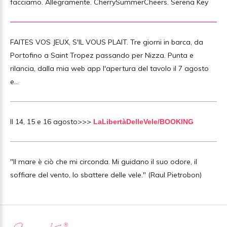
facciamo. Allegramente. CherrySummerCheers. Serena Key
FAITES VOS JEUX, S'IL VOUS PLAIT. Tre giorni in barca, da
Portofino a Saint Tropez passando per Nizza. Punta e
rilancia, dalla mia web app l'apertura del tavolo il 7 agosto
e...
Il 14, 15 e 16 agosto>>>
LaLibertàDelleVele/BOOKING
"Il mare è ciò che mi circonda. Mi guidano il suo odore, il
soffiare del vento, lo sbattere delle vele." (Raul Pietrobon)