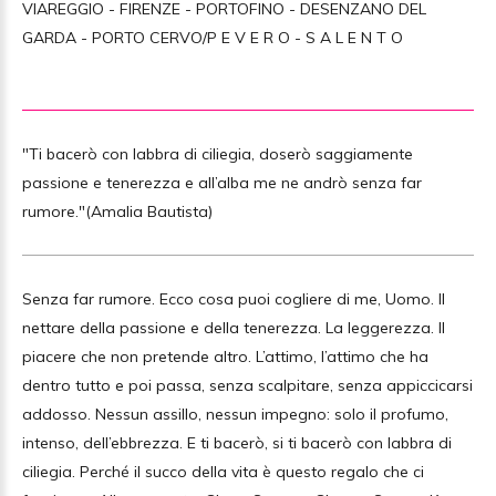
VIAREGGIO - FIRENZE - PORTOFINO - DESENZANO DEL
GARDA - PORTO CERVO/P E V E R O - S A L E N T O
"Ti bacerò con labbra di ciliegia, doserò saggiamente
passione e tenerezza e all’alba me ne andrò senza far
rumore."(Amalia Bautista)
Senza far rumore. Ecco cosa puoi cogliere di me, Uomo. Il
nettare della passione e della tenerezza. La leggerezza. Il
piacere che non pretende altro. L’attimo, l’attimo che ha
dentro tutto e poi passa, senza scalpitare, senza appiccicarsi
addosso. Nessun assillo, nessun impegno: solo il profumo,
intenso, dell’ebbrezza. E ti bacerò, si ti bacerò con labbra di
ciliegia. Perché il succo della vita è questo regalo che ci